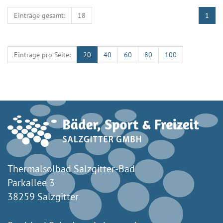
Einträge gesamt:
18
1
Einträge pro Seite:
20
40
60
80
100
Thermalsolbad Salzgitter-Bad
Parkallee 3
38259 Salzgitter